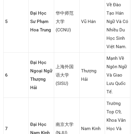
Về Đào
Đại Học
华中师范
Tạo Hán
5
Sư Phạm
大学
Vũ Hán
Ngữ Và Có
Hoa Trung
(CCNU)
Nhiều Du
Học Sinh
Việt Nam.
Mạnh Về
Đại Học
上海外国
Ngôn Ngữ
Ngoại Ngữ
Thượng
6
语大学
Và Giao
Thượng
Hải
(SISU)
Lưu Quốc
Hải
Tế.
Trường
Top C9,
Khoa Văn
Đại Học
南京大学
7
Nam Kinh
Học Và
Nam Kinh
(NJU)