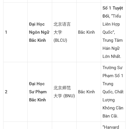
Số 1 Tuyệt
Đối
, “Tiểu
Đại Học
北京语言
Liên Hợp
1
Ngôn Ngữ
大学
Bắc Kinh
Quốc”,
Bắc Kinh
(BLCU)
Trung Tâm
Hán Ngữ
Lớn Nhất.
Trường Sư
Phạm Số 1
Đại Học
Trung
北京师范
2
Sư Phạm
Bắc Kinh
Quốc, Chất
大学 (BNU)
Bắc Kinh
Lượng
Không Cần
Bàn Cãi.
“Harvard