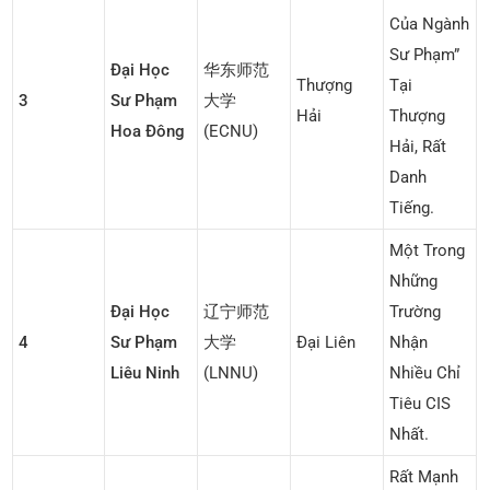
Của Ngành
Sư Phạm”
Đại Học
华东师范
Thượng
Tại
3
Sư Phạm
大学
Hải
Thượng
Hoa Đông
(ECNU)
Hải, Rất
Danh
Tiếng.
Một Trong
Những
Đại Học
辽宁师范
Trường
4
Sư Phạm
大学
Đại Liên
Nhận
Liêu Ninh
(LNNU)
Nhiều Chỉ
Tiêu CIS
Nhất.
Rất Mạnh