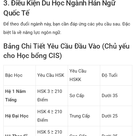
3. Điều Kiện Du Học Ngành Hán Ngữ
Quốc Tế
Để theo đuổi ngành này, bạn cần đáp ứng các yêu cầu sau. Đặc
biệt là về năng lực ngôn ngữ.
Bảng Chi Tiết Yêu Cầu Đầu Vào (Chủ yếu
cho Học bổng CIS)
Yêu Cầu
Bậc Học
Yêu Cầu HSK
Độ Tuổi
HSKK
Hệ 1 Năm
HSK 3 ≥ 210
Sơ Cấp
Dưới 35
Tiếng
Điểm
HSK 4 ≥ 210
Hệ Đại Học
Trung Cấp
Dưới 25
Điểm
HSK 5 ≥ 210