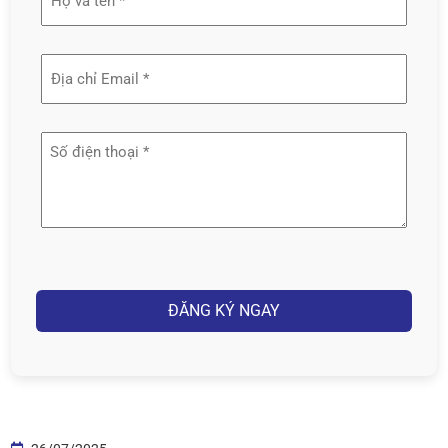
và
tên
Địa
(Required)
chỉ
email
Số
(Required)
điện
thoại
(Required)
Captcha