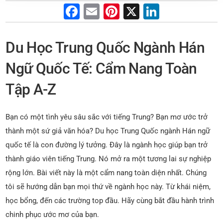
F
E
Pi
X
Li
a
m
nt
n
c
ai
er
k
Du Học Trung Quốc Ngành Hán
e
l
e
e
Ngữ Quốc Tế: Cẩm Nang Toàn
b
st
dI
Tập A-Z
o
n
o
Bạn có một tình yêu sâu sắc với tiếng Trung? Bạn mơ ước trở
k
thành một sứ giả văn hóa? Du học Trung Quốc ngành Hán ngữ
quốc tế là con đường lý tưởng. Đây là ngành học giúp bạn trở
thành giáo viên tiếng Trung. Nó mở ra một tương lai sự nghiệp
rộng lớn. Bài viết này là một cẩm nang toàn diện nhất. Chúng
tôi sẽ hướng dẫn bạn mọi thứ về ngành học này. Từ khái niệm,
học bổng, đến các trường top đầu. Hãy cùng bắt đầu hành trình
chinh phục ước mơ của bạn.