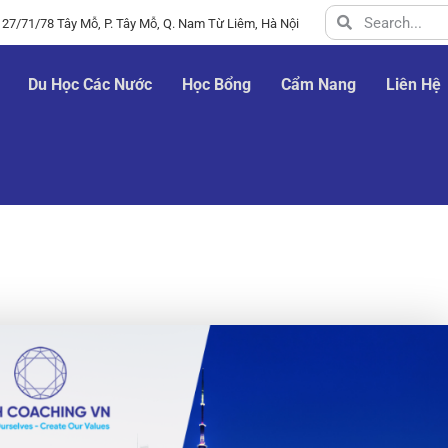
 27/71/78 Tây Mỗ, P. Tây Mỗ, Q. Nam Từ Liêm, Hà Nội
Du Học Các Nước
Học Bổng
Cẩm Nang
Liên Hệ