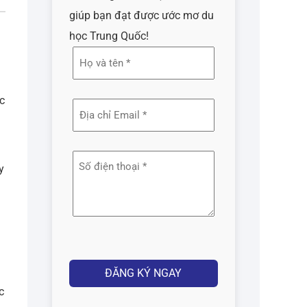
giúp bạn đạt được ước mơ du
học Trung Quốc!
Họ
và
tên
c
Địa
(Required)
chỉ
email
Số
y
(Required)
điện
thoại
(Required)
Captcha
c