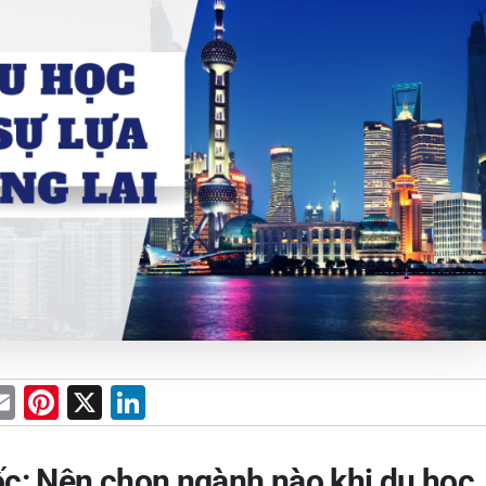
E
Pi
X
Li
m
nt
n
ai
er
k
c: Nên chọn ngành nào khi du học