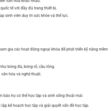
nền văn hóa khác nhau.
quốc tế với đầy đủ trang thiết bị.
úp sinh viên duy trì sức khỏe và thể lực.
tham gia các hoạt động ngoại khóa để phát triển kỹ năng mềm
như bóng đá, bóng rổ, cầu lông.
u văn hóa và nghệ thuật.
m bảo họ có thể học tập và sinh sống thoải mái:
ệc lập kế hoạch học tập và giải quyết vấn đề học tập.