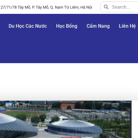
 27/71/78 Tây Mỗ, P. Tây Mỗ, Q. Nam Từ Liêm, Hà Nội
Du Học Các Nước
Học Bổng
Cẩm Nang
Liên Hệ