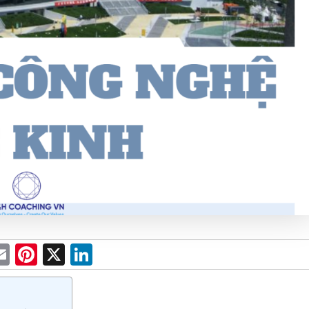
E
Pi
X
Li
m
nt
n
ai
er
k