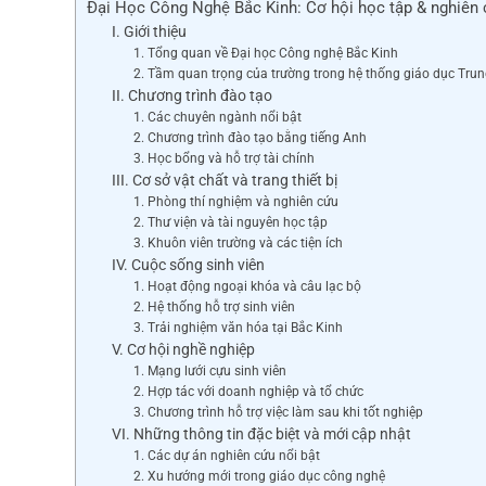
Đại Học Công Nghệ Bắc Kinh: Cơ hội học tập & nghiên 
e
I. Giới thiệu
b
1. Tổng quan về Đại học Công nghệ Bắc Kinh
2. Tầm quan trọng của trường trong hệ thống giáo dục Tru
o
II. Chương trình đào tạo
o
1. Các chuyên ngành nổi bật
2. Chương trình đào tạo bằng tiếng Anh
k
3. Học bổng và hỗ trợ tài chính
III. Cơ sở vật chất và trang thiết bị
1. Phòng thí nghiệm và nghiên cứu
2. Thư viện và tài nguyên học tập
3. Khuôn viên trường và các tiện ích
IV. Cuộc sống sinh viên
1. Hoạt động ngoại khóa và câu lạc bộ
2. Hệ thống hỗ trợ sinh viên
3. Trải nghiệm văn hóa tại Bắc Kinh
V. Cơ hội nghề nghiệp
1. Mạng lưới cựu sinh viên
2. Hợp tác với doanh nghiệp và tổ chức
3. Chương trình hỗ trợ việc làm sau khi tốt nghiệp
VI. Những thông tin đặc biệt và mới cập nhật
1. Các dự án nghiên cứu nổi bật
2. Xu hướng mới trong giáo dục công nghệ