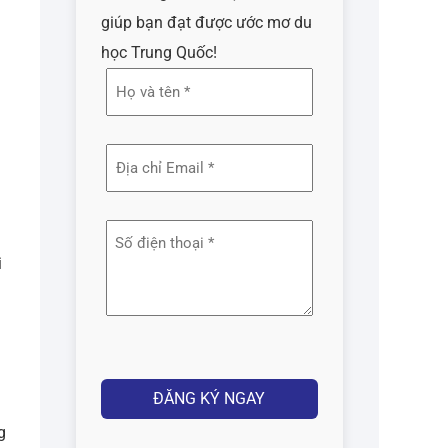
giúp bạn đạt được ước mơ du
học Trung Quốc!
Họ
và
tên
Địa
(Required)
chỉ
email
Số
(Required)
điện
i
thoại
(Required)
Captcha
g