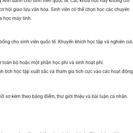
 Anh dành cho sinh viên quốc tế. Các khóa học này không chỉ
cơ hội giao lưu văn hóa. Sinh viên có thể chọn học các chuyên
a học máy tính.
bổng cho sinh viên quốc tế. Khuyến khích học tập và nghiên cứu
ợ toàn bộ hoặc một phần học phí và sinh hoạt phí.
nh tích học tập xuất sắc và tham gia tích cực vào các hoạt động
hồ sơ kèm theo bảng điểm, thư giới thiệu và bài luận cá nhân.