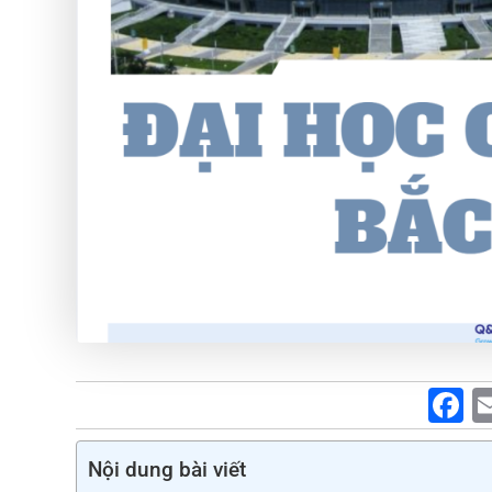
F
a
c
Nội dung bài viết