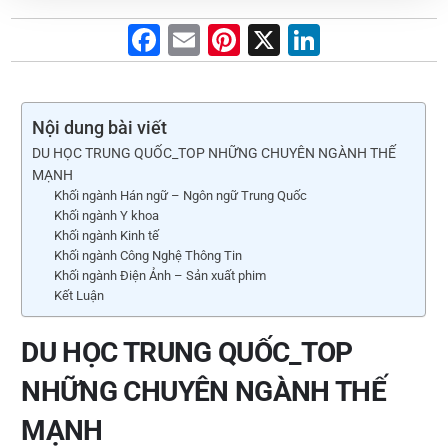
F
E
Pi
X
Li
a
m
nt
n
c
ai
er
k
e
l
e
e
Nội dung bài viết
DU HỌC TRUNG QUỐC_TOP NHỮNG CHUYÊN NGÀNH THẾ
b
st
dI
MẠNH
o
n
Khối ngành Hán ngữ – Ngôn ngữ Trung Quốc
Khối ngành Y khoa
o
Khối ngành Kinh tế
k
Khối ngành Công Nghệ Thông Tin
Khối ngành Điện Ảnh – Sản xuất phim
Kết Luận
DU HỌC TRUNG QUỐC_TOP
NHỮNG CHUYÊN NGÀNH THẾ
MẠNH