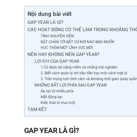
c
e
Nội dung bài viết
GAP YEAR LÀ GÌ?
b
CÁC HOẠT ĐỘNG CÓ THỂ LÀM TRONG KHOẢNG THỜ
o
TÌNH NGUYỆN VIÊN
ĐẶT CHÂN TỚI BẤT CỨ NƠI NÀO BẠN MUỐN
o
HỌC THÊM MỘT LĨNH VỰC MỚI
k
NÊN HAY KHÔNG NÊN GAP YEAR?
LỢI ÍCH CỦA GAP YEAR
1.Có được kỹ năng mềm và những trải nghiệm.
2. Biết cách quản lý chi tiêu tiền bạc một cách hợp lý
3. Trân trọng hơn tình cảm và khoảng thời gian quây quần
NHỮNG BẤT LỢI PHÍA SAU GAP YEAR
Áp lực từ nhiều phía
Mất động lực
Kiến thức bị mai một
TẠM KẾT
GAP YEAR LÀ GÌ?