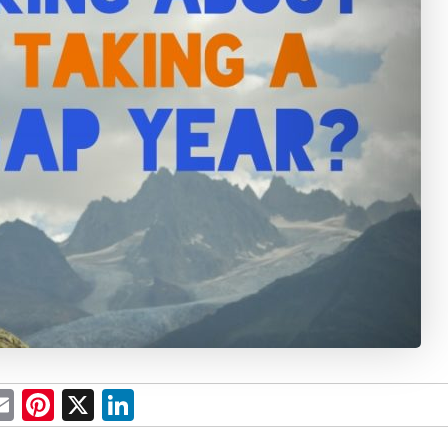
E
Pi
X
Li
m
nt
n