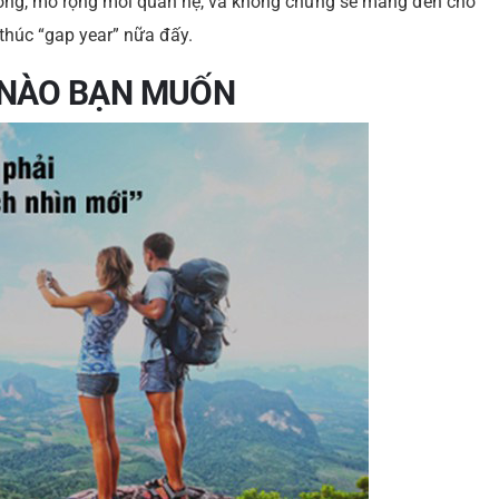
 đồng, mở rộng mối quan hệ, và không chừng sẽ mang đến cho
 thúc “gap year” nữa đấy.
I NÀO BẠN MUỐN