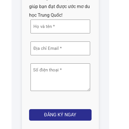
giúp bạn đạt được ước mơ du
học Trung Quốc!
Họ
và
tên
Địa
(Required)
chỉ
email
Số
(Required)
điện
thoại
(Required)
Captcha