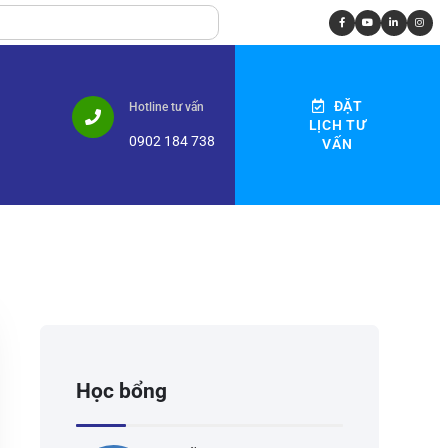
ĐẶT
Hotline tư vấn
LỊCH TƯ
0902 184 738
VẤN
Học bổng