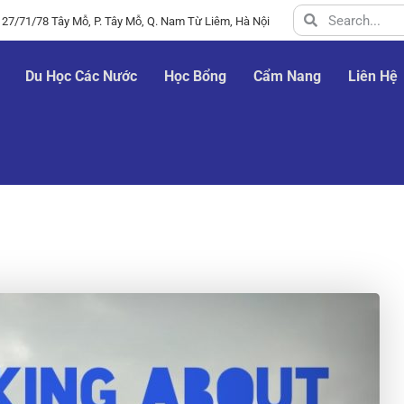
 27/71/78 Tây Mỗ, P. Tây Mỗ, Q. Nam Từ Liêm, Hà Nội
Du Học Các Nước
Học Bổng
Cẩm Nang
Liên Hệ