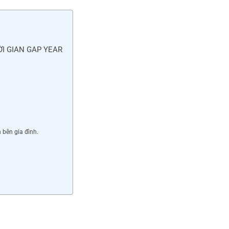
ai
er
k
l
e
e
st
dI
I GIAN GAP YEAR
n
 bên gia đình.