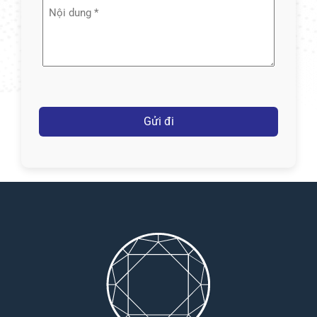
Nội
dung
(Required)
Captcha