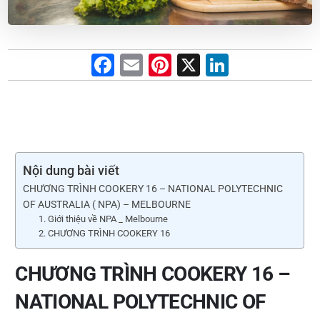
F
E
Pi
X
Li
a
m
nt
n
c
ai
er
k
e
l
e
e
b
st
dI
Nội dung bài viết
o
n
CHƯƠNG TRÌNH COOKERY 16 – NATIONAL POLYTECHNIC
o
OF AUSTRALIA ( NPA) – MELBOURNE
k
1. Giới thiệu về NPA _ Melbourne
2. CHƯƠNG TRÌNH COOKERY 16
CHƯƠNG TRÌNH COOKERY 16 –
NATIONAL POLYTECHNIC OF