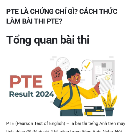
k
PTE LÀ CHỨNG CHỈ GÌ? CÁCH THỨC
LÀM BÀI THI PTE?
Tổng quan bài thi
PTE (Pearson Test of English) – là bài thi tiếng Anh trên máy
tính, dùng để đánh giá 4 kỹ năng trong tiếng Anh: Nghe, Nói,