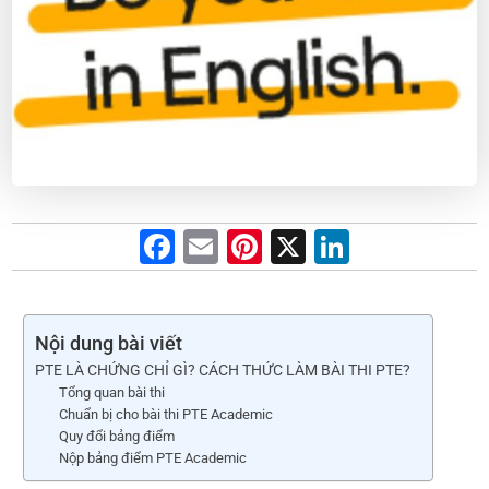
F
E
Pi
X
Li
a
m
nt
n
c
ai
er
k
e
l
e
e
Nội dung bài viết
PTE LÀ CHỨNG CHỈ GÌ? CÁCH THỨC LÀM BÀI THI PTE?
b
st
dI
Tổng quan bài thi
o
n
Chuẩn bị cho bài thi PTE Academic
Quy đổi bảng điểm
o
Nộp bảng điểm PTE Academic