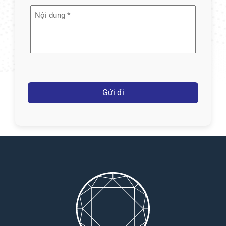
Nội
dung
(Required)
Captcha