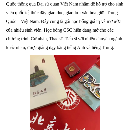
b
st
dI
Quốc thông qua Đại sứ quán Việt Nam nhằm để hỗ trợ cho sinh 
o
n
viên quốc tế, thúc đây giáo dục, giao lưu văn hóa giữa Trung 
o
Quốc – Việt Nam. Đây cũng là gói học bổng giá trị và mơ ước 
k
của nhiều sinh viên. Học bổng CSC hiện đang mở cho các 
chương trình Cử nhân, Thạc sĩ, Tiến sĩ với nhiều chuyên ngành 
khác nhau, được giảng dạy bằng tiếng Anh và tiếng Trung. 