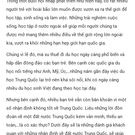
Trong thời buổi hội nhập phát triển như hiện nay, có rất nhiều
người trẻ với hoài bão lớn muốn được vươn xa ra thế giới để
học tập, sinh sống và làm việc. Những trải nghiệm cuộc
sống, học tập ở nước ngoài sẽ giúp mỗi người chúng ta
được mở mang thêm nhiều điều về thế giới rộng lớn ngoài
kia, vượt ra khỏi những hạn hẹp giới hạn quốc gia.
Chúng vì lẽ đó, mà xu thuế đi du học ngày càng phổ biến và
hấp dẫn đông đảo các bạn trẻ. Bên cạnh các quốc gia du
học nổi tiếng như Anh, Mỹ, Úc,…những năm gần đây việc du
học Trung Quốc lại trở nên khá sôi nổi, khi có ngày càng
nhiều du học sinh Việt đang theo học tại đây.
Nhưng bên cạnh đó, nhiều bạn trẻ vẫn còn băn khoăn vì một
số nhận định không tốt về Trung Quốc. Liệu những lời đồn
đoán về một đất nước Trung Quốc kém văn minh, thiếu an
toàn,…là có xác thực? Dưới đây sẽ là những đánh giá khách
quan với những nhận định về đất nước Trung Quốc, sẽ giúp