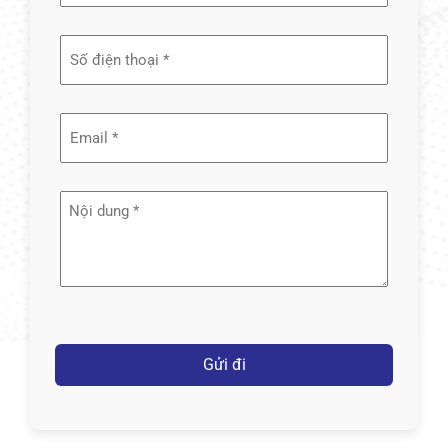
và
tên
(Required)
Email
(Required)
Nội
dung
(Required)
Captcha