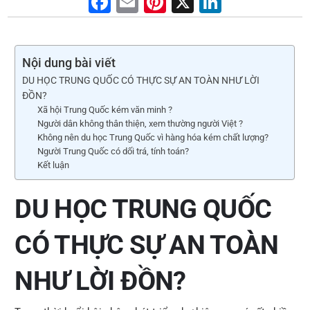
F
E
Pi
X
Li
a
m
nt
n
c
ai
er
k
e
l
e
e
Nội dung bài viết
DU HỌC TRUNG QUỐC CÓ THỰC SỰ AN TOÀN NHƯ LỜI
b
st
dI
ĐỒN?
o
n
Xã hội Trung Quốc kém văn minh ?
Người dân không thân thiện, xem thường người Việt ?
o
Không nên du học Trung Quốc vì hàng hóa kém chất lượng?
k
Người Trung Quốc có dối trá, tính toán?
Kết luận
DU HỌC TRUNG QUỐC
CÓ THỰC SỰ AN TOÀN
NHƯ LỜI ĐỒN?