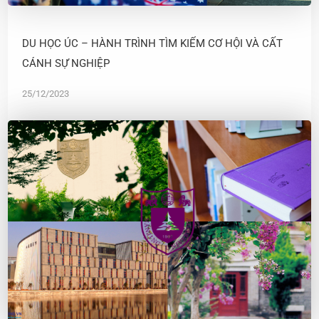
DU HỌC ÚC – HÀNH TRÌNH TÌM KIẾM CƠ HỘI VÀ CẤT
CÁNH SỰ NGHIỆP
25/12/2023