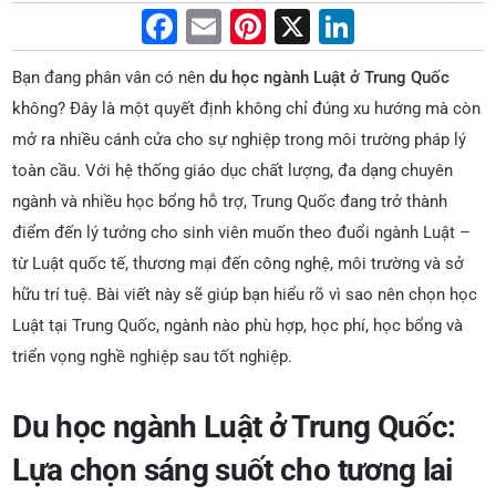
F
E
Pi
X
Li
a
m
nt
n
Bạn đang phân vân có nên
du học ngành Luật ở Trung Quốc
c
ai
er
k
không? Đây là một quyết định không chỉ đúng xu hướng mà còn
e
l
e
e
mở ra nhiều cánh cửa cho sự nghiệp trong môi trường pháp lý
b
st
dI
toàn cầu. Với hệ thống giáo dục chất lượng, đa dạng chuyên
o
n
ngành và nhiều học bổng hỗ trợ, Trung Quốc đang trở thành
o
điểm đến lý tưởng cho sinh viên muốn theo đuổi ngành Luật –
từ Luật quốc tế, thương mại đến công nghệ, môi trường và sở
k
hữu trí tuệ. Bài viết này sẽ giúp bạn hiểu rõ vì sao nên chọn học
Luật tại Trung Quốc, ngành nào phù hợp, học phí, học bổng và
triển vọng nghề nghiệp sau tốt nghiệp.
Du học ngành Luật ở Trung Quốc:
Lựa chọn sáng suốt cho tương lai