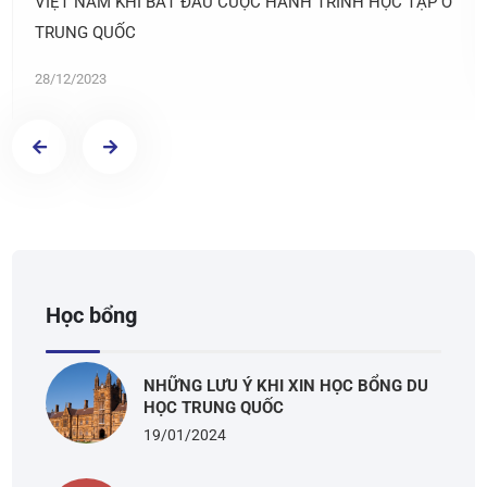
VIỆT NAM KHI BẮT ĐẦU CUỘC HÀNH TRÌNH HỌC TẬP Ở
TRUNG QUỐC
28/12/2023
Học bổng
NHỮNG LƯU Ý KHI XIN HỌC BỔNG DU
HỌC TRUNG QUỐC
19/01/2024