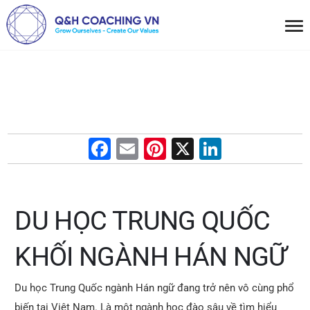
F
E
Pi
X
Li
a
m
nt
n
c
ai
er
k
e
l
e
e
DU HỌC TRUNG QUỐC
b
st
dI
KHỐI NGÀNH HÁN NGỮ
o
n
o
Du học Trung Quốc ngành Hán ngữ đang trở nên vô cùng phổ
k
biến tại Việt Nam.
Là một ngành học đào sâu về tìm hiểu