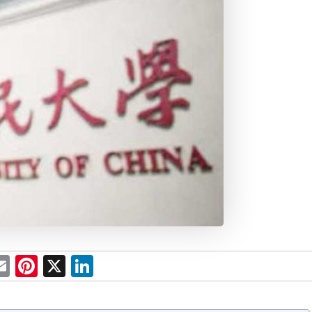
E
Pi
X
Li
m
nt
n
ai
er
k