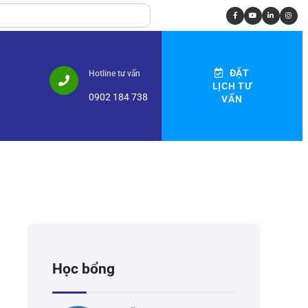
ĐẶT
Hotline tư vấn
LỊCH TƯ
0902 184 738
VẤN
Học bổng