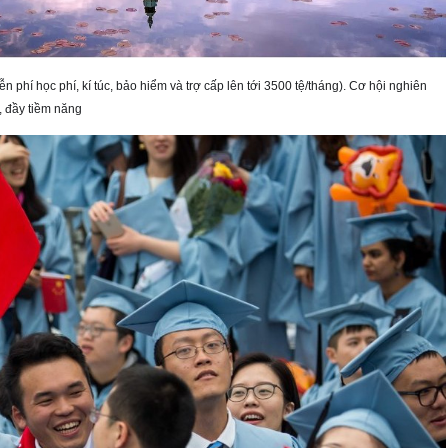
ễn phí học phí, kí túc, bảo hiểm và trợ cấp lên tới 3500 tệ/tháng). Cơ hội nghiên
g, đầy tiềm năng