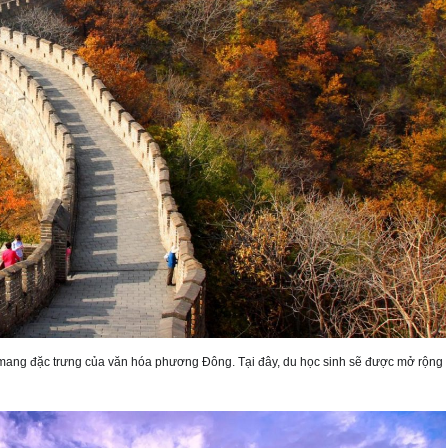
 mang đặc trưng của văn hóa phương Đông. Tại đây, du học sinh sẽ được mở rộng