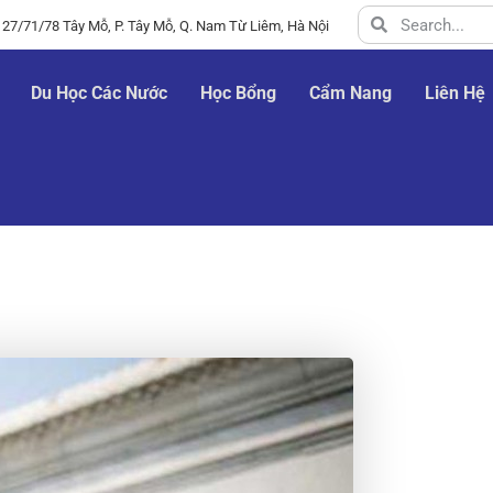
 27/71/78 Tây Mỗ, P. Tây Mỗ, Q. Nam Từ Liêm, Hà Nội
Du Học Các Nước
Học Bổng
Cẩm Nang
Liên Hệ