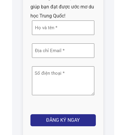
giúp bạn đạt được ước mơ du
học Trung Quốc!
Họ
và
tên
Địa
(Required)
chỉ
email
Số
(Required)
điện
thoại
(Required)
Captcha